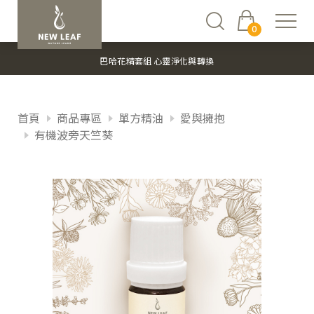
0
巴哈花精套組 心靈淨化與轉換
首頁
商品專區
單方精油
愛與擁抱
有機波旁天竺葵