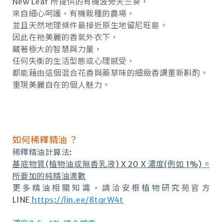
New Leaf 所提供的有機波旁天竺葵，
來自細心呵護，有機栽種的農場，
並且天然地理條件最接近原生地留尼旺島。
因此在祂美麗的香氣外衣下，
藏著極大的智慧與力量，
任何失衡的生活型態或心理感受，
都能藉由這個混合花香與藥草味的細緻香調重新斟酌。
重現美麗自在的個人魅力。
如何稀釋精油 ？
稀釋精油計算法:
基底物質(植物油或無香乳液) X 20 X 濃度(例如 1%) =
所要加的純精油滴數
更多精油相關知識，請洽安根植物研究苑官方
LINE
https://lin.ee/8tqrW4t