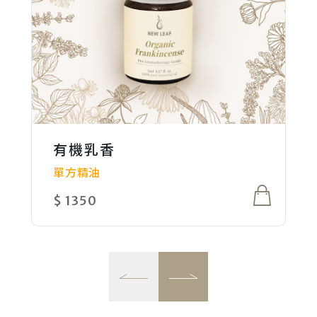
有機乳香
吾香全素植萃洗髮露
稜線日出 洗髮調香組
露營三寶 精油組
境心調頻 精油組
仲夏晨曦 洗髮調香組
芳療師百寶箱 精油套組
水嫩美人 乳液調香組
單方精油
無香基底
精油調香組
精油調香組
精油調香組
精油調香組
精油調香組
精油調香組
$ 1350
$ 520
$ 3420
$ 1380
$ 2880
$ 3180
$ 19310
$ 2380