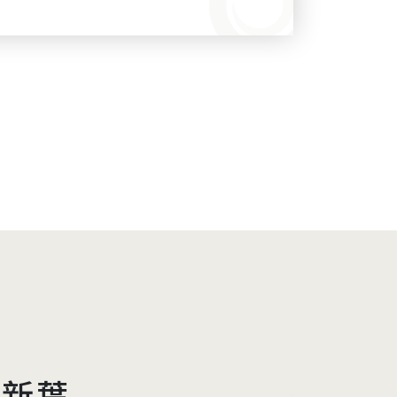
講究持久濃豔的效果， 襯托女人特
品牌意象， 『毒藥』這種人為刻畫的
水的名字 時間越接近現在， 天然植
， 成為香水命名的主角， 反應人們
然獲得身心療癒的現象。 你也從香
欲了解更多， 請參考 從
講座 現在就用天然精油調
出你的香氣 精油調香組 /span>
於新葉