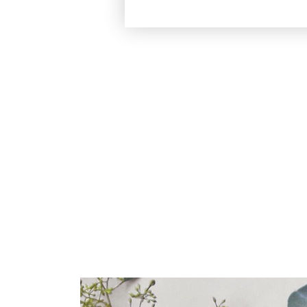
在綠色葉片上，傘狀花序排
的姿態在留尼旺恣意綻放。 天竺葵最初生長於
南非，而後在18世紀引進法
名的波旁島，於是誕生了波
散發出香甜氣息，揉合些許玫瑰芬芳，呈淡綠
色的天竺葵精油，怡人的味
力，緊張不安或消沈低迷，
節奏，這樣的平衡也適用於
以來，非洲人視它為治癒傷
庭園或陽台，也能經常發現
「平民玫瑰」不止漂亮，還有
工作占據過多注意力，理性
讓天竺葵為你帶來幸福、舒適與寧
享受！擁有波旁天竺葵精油/s