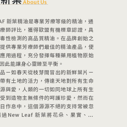
About Us
LEAF 新葉精油是專業芳療等級的精油，通
芳療師評比，獲得歐盟有機標章認證，具
與毒性檢測的高品質精油。在品牌創始之
了提供專業芳療師們最佳的精油產品，使
作應用過程，充分發揮每種藥用植物原始
因此能讓身心靈臻至平衡。
產品ㄧ如春天從枝芽間冒出的新鮮葉片ㄧ
並帶有土地的活力，傳達天地對所有生命
資源與愛，人類的一切如同地球上所有生
，受到造物主無條件的呵護珍愛，然而在
每日作息中，這個源源不絕的支持常被忽
過New Leaf 新葉將花朵、果實、葉
莖、藥草、樹木、種子、樹脂、香料的獨