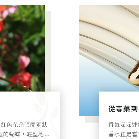
從毒藥到
香氣深深連
翅的蝴蝶，輕盈地停
香水正是當