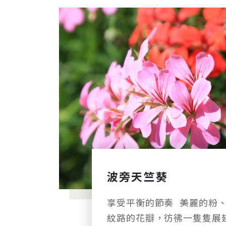
波旁天竺葵
享受平衡的節奏 美麗的粉、紅色花朵張開羽狀
紋路的花瓣，彷彿一隻隻展