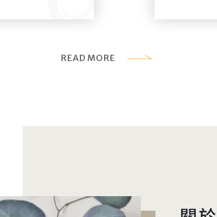
列的天竺葵，以花球
後， 香水
質， 強調
國王室以家族姓氏命
稱號就是香
旁天竺葵的名字……
物躍上舞台
READ MORE
希望從大自
道能釋放沈重的壓
氣嗅出時代的心情嗎？ 
都能重新找回和諧的
毒藥到聖誕苦橙 免費
保養皮膚。幾個世紀
口的良藥，歐洲許多
它的蹤跡，因為這種
驅蟲的妙用！ 當
總是勝過感性，記得
靜～ 現在就
pan>
關