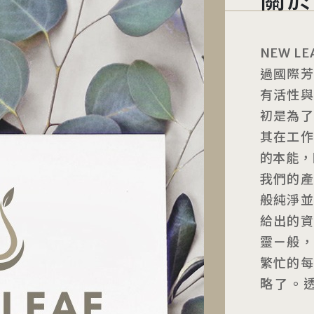
NEW 
過國際
有活性
初是為
其在工
的本能，
我們的
般純淨
給出的
靈ㄧ般
繁忙的
略了。透
子、根