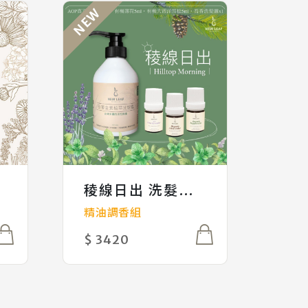
NEW
稜線日出 洗髮調香組
吾
精油調香組
無香
$ 3420
$ 1