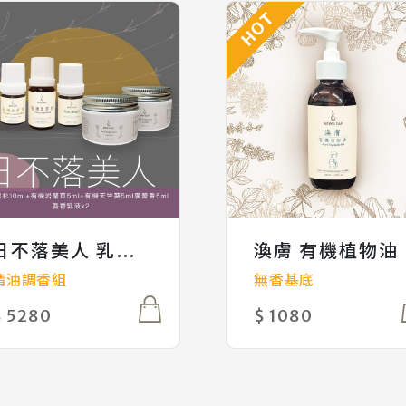
HOT
日不落美人 乳液調香組
渙膚 有機植物油
精油調香組
無香基底
$ 5280
$ 1080