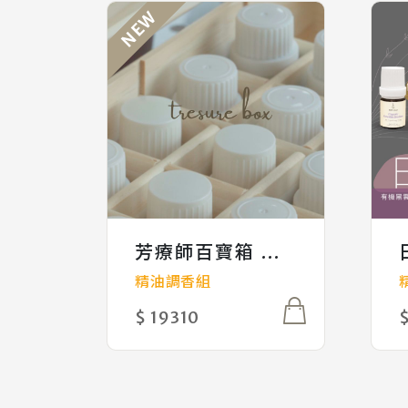
NEW
組
芳療師百寶箱 精油套組
精油調香組
$ 19310