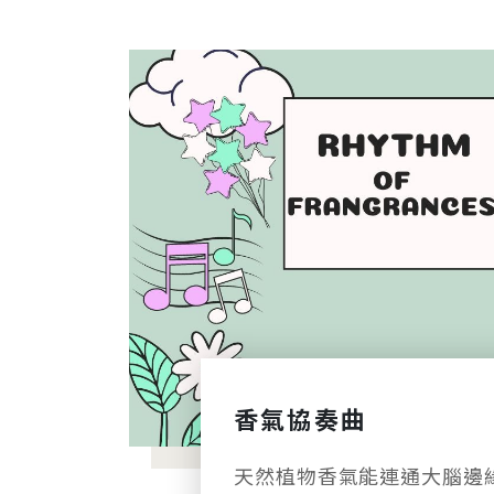
與精油充分融合 5.在瓶子裡，
完成了 境心調頻精油組，可做成高能量噴霧，
1.岩蘭草精油：招財、帶來
無形的保護罩 2.有機黑雲杉
油，為工作及生活提供順利的
油：連結萬能源頭，正氣充
香氣協奏曲
天然植物香氣能連通大腦邊