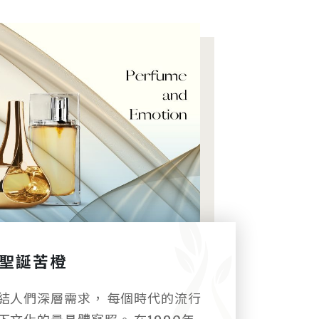
雲杉精油、有機波旁天竺葵精油、純
聖誕苦橙
結人們深層需求， 每個時代的流行