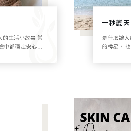
一秒變天
的生活小故事 常
是什麼讓人
在途中都穩定安心，
的韓星， 
 加上廣藿香精油與
是體內的腦
香6滴) 在睡前為
而精油香氣
定， 自己拿來保養
奇魔法。 欲了解更多， 請參考一秒變天堂免費
講座。 現在就用天然精油調出你的香氣 精油調
感覺好享受， 能夠
香組
自己的儀式真是非常