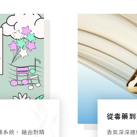
加入45ml純水 6.
擁有有機黑
淨吾香乳液
豐盛能量，提供場域
精油: 高頻的好運精
流動 3.有機乳香精
滿，讓思緒穩定清新
適合使用芳香噴霧的時機！
從毒藥到
緣系統， 藉由對精
香氣深深連