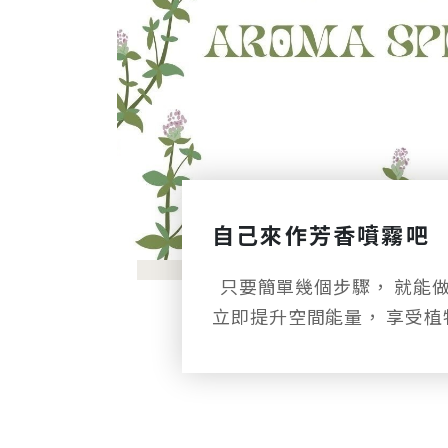
自己來作芳香噴霧吧
只要簡單幾個步驟， 就能做出空間芳香噴霧！
立即提升空間能量， 享受植物清
前，請準備 1.75%濃度的酒精
50ml 芳香噴霧製作流程 1.用酒精消毒瓶身
(50ml容量) 2.在瓶子裡加入
子裡加入20滴純精油 4.輕