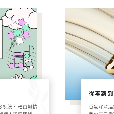
加入45ml純水 6.
擁有有機黑
淨吾香乳液
豐盛能量，提供場域
精油: 高頻的好運精
流動 3.有機乳香精
滿，讓思緒穩定清新
適合使用芳香噴霧的時機！
從毒藥到
緣系統， 藉由對精
香氣深深連