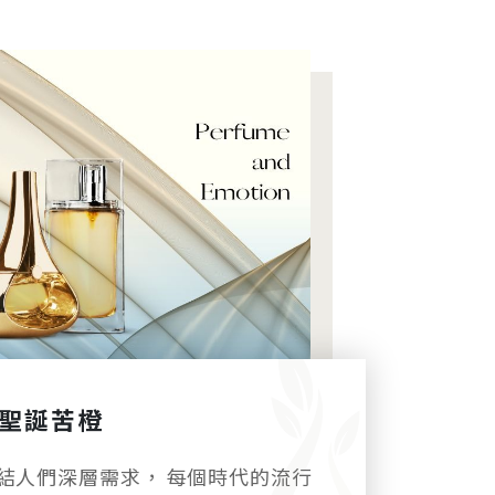
雲杉精油、有機波旁天竺葵精油、純
聖誕苦橙
結人們深層需求， 每個時代的流行