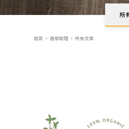
所
首頁
香草助理
所有文章