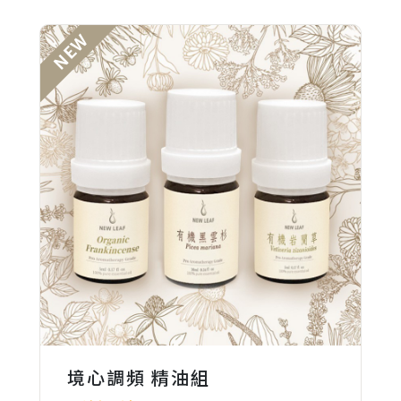
NEW
NEW
NEW
NEW
HOT
境心調頻 精油組
稜線日出 洗髮調香組
仲夏晨曦 洗髮調香組
吾香全素植萃洗髮露
露營三寶 精油組
有機乳香
水嫩美人 乳液調香組